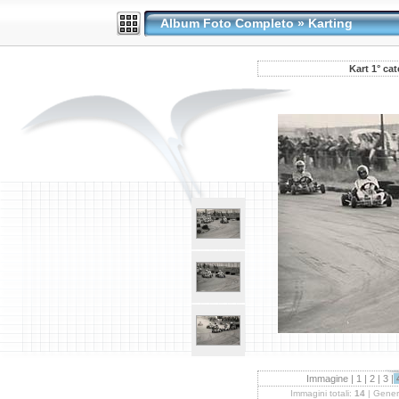
Album Foto Completo
»
Karting
Kart 1° ca
Immagine |
1
|
2
|
3
|
Immagini totali:
14
| Gener