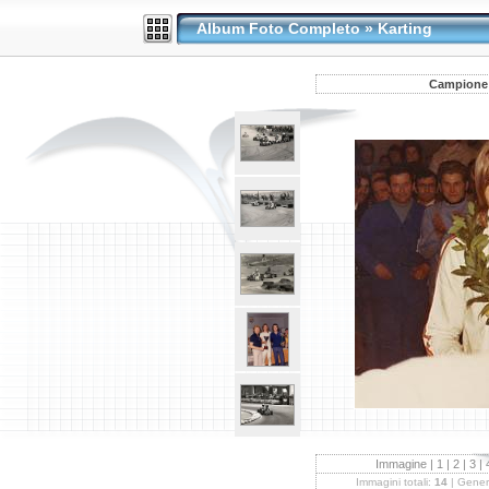
Album Foto Completo
»
Karting
Campione i
Immagine |
1
|
2
|
3
|
Immagini totali:
14
| Gener