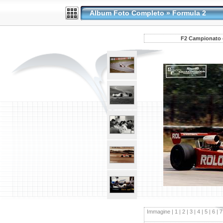
Album Foto Completo
»
Formula 2
F2 Campionato e
Immagine |
1
|
2
|
3
|
4
|
5
|
6
|